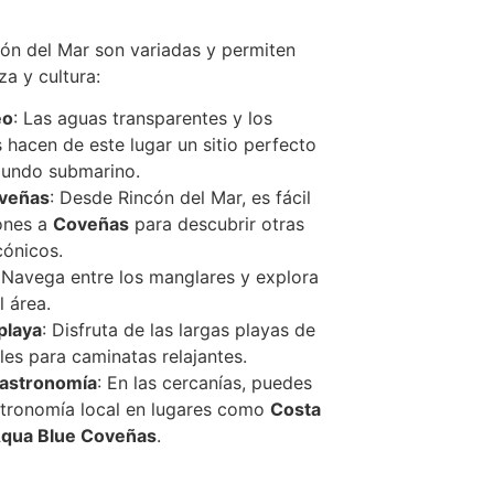
cón del Mar son variadas y permiten
za y cultura:
eo
: Las aguas transparentes y los
 hacen de este lugar un sitio perfecto
mundo submarino.
oveñas
: Desde Rincón del Mar, es fácil
ones a
Coveñas
para descubrir otras
cónicos.
 Navega entre los manglares y explora
l área.
playa
: Disfruta de las largas playas de
les para caminatas relajantes.
gastronomía
: En las cercanías, puedes
astronomía local en lugares como
Costa
qua Blue Coveñas
.