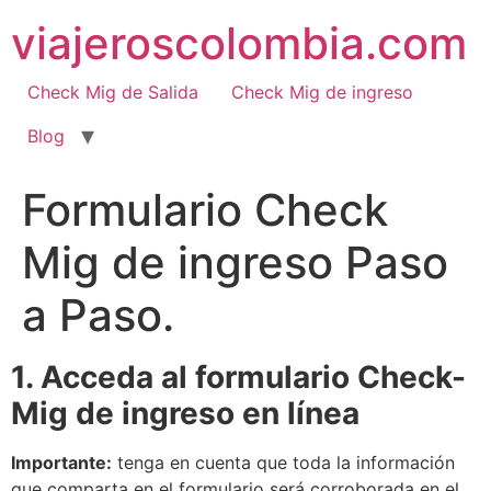
Ir
viajeroscolombia.com
al
contenido
Check Mig de Salida
Check Mig de ingreso
Blog
Formulario Check
Mig de ingreso Paso
a Paso.
1. Acceda al formulario Check-
Mig de ingreso en línea
Importante:
tenga en cuenta que toda la información
que comparta en el formulario será corroborada en el