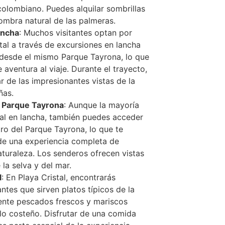
colombiano. Puedes alquilar sombrillas
sombra natural de las palmeras.
ancha
: Muchos visitantes optan por
stal a través de excursiones en lancha
desde el mismo Parque Tayrona, lo que
aventura al viaje. Durante el trayecto,
ar de las impresionantes vistas de la
ñas.
 Parque Tayrona
: Aunque la mayoría
stal en lancha, también puedes acceder
ro del Parque Tayrona, lo que te
 de una experiencia completa de
aturaleza. Los senderos ofrecen vistas
la selva y del mar.
l
: En Playa Cristal, encontrarás
tes que sirven platos típicos de la
ente pescados frescos y mariscos
ilo costeño. Disfrutar de una comida