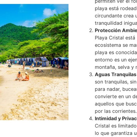
permiten ver el fo
playa está rodead
circundante crea 
tranquilidad inigua
Protección Ambie
Playa Cristal está
ecosistema se man
playa es conocida
entorno es un eje
montaña, selva y m
Aguas Tranquilas
son tranquilas, si
para nadar, bucear
convierte en un de
aquellos que busc
por las corrientes.
Intimidad y Priva
Cristal es limitad
lo que garantiza 