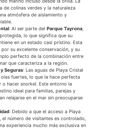
ndo marino incluso desde la orilla. La
a de colinas verdes y la naturaleza
una atmósfera de aislamiento y
lable.
ntal
: Al ser parte del
Parque Tayrona
,
 protegida, lo que significa que su
tiene en un estado casi prístino. Esta
 por su excelente conservación, y su
mplo perfecto de la combinación entre
ar que caracteriza a la región.
 y Seguras
: Las aguas de Playa Cristal
n olas fuertes, lo que la hace perfecta
 o hacer snorkel. Este entorno la
stino ideal para familias, parejas y
an relajarse en el mar sin preocuparse
cidad
: Debido a que el acceso a Playa
o, el número de visitantes es controlado,
una experiencia mucho más exclusiva en